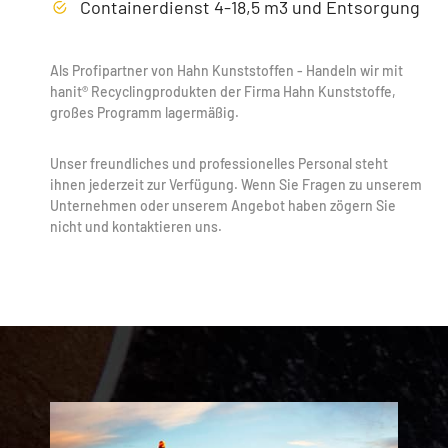
Containerdienst 4-18,5 m3 und Entsorgung
Als Profipartner von Hahn Kunststoffen - Handeln wir mit
hanit® Recyclingprodukten der Firma Hahn Kunststoffe,
großes Programm lagermäßig.
Unser freundliches und professionelles Personal steht
ihnen jederzeit zur Verfügung. Wenn Sie Fragen zu unserem
Unternehmen oder unserem Angebot haben zögern Sie
nicht und kontaktieren uns.