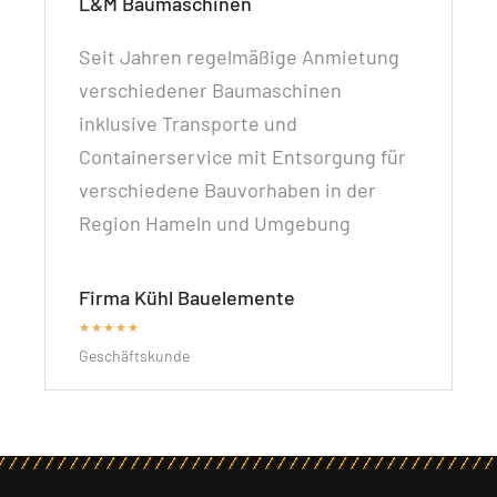
L&M Baumaschinen
Seit Jahren regelmäßige Anmietung
verschiedener Baumaschinen
inklusive Transporte und
Containerservice mit Entsorgung für
verschiedene Bauvorhaben in der
Region Hameln und Umgebung
Firma Kühl Bauelemente
★
★
★
★
★
Geschäftskunde