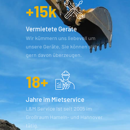
+
15
k
Vermietete Geräte
Wir kümmern uns liebevoll um
unsere Geräte, Sie können sich
gern davon überzeugen.
18
+
Jahre im Mietservice
L&M Service ist seit 2005 im
Großraum Hameln- und Hannover
tätig.