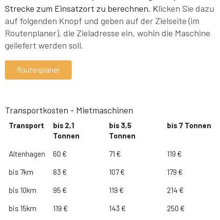
Strecke zum Einsatzort zu berechnen. K
licken Sie dazu
auf folgenden Knopf und geben auf der Zielseite (im
Routenplaner), die Zieladresse ein, wohin die Maschine
geliefert werden soll
.
Routenplaner
Transportkosten - Mietmaschinen
Transport
bis 2,1
bis 3,5
bis 7 Tonnen
Tonnen
Tonnen
Altenhagen
60 €
71 €
119 €
bis 7km
83 €
107 €
179 €
bis 10km
95 €
119 €
214 €
bis 15km
119 €
143 €
250 €