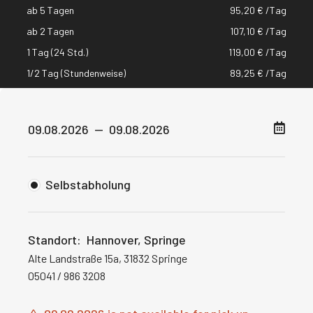
ab 5 Tagen
95,20
€
/Tag
ab 2 Tagen
107,10
€
/Tag
1 Tag (24 Std.)
119,00
€
/Tag
1/2 Tag (Stundenweise)
89,25
€
/Tag
Selbstabholung
Standort:
Hannover, Springe
Alte Landstraße 15a, 31832 Springe
05041 / 986 3208