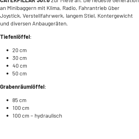
an Minibaggern mit Klima, Radio, Fahrantrieb über
Joystick, Verstellfahrwerk, langem Stiel, Kontergewicht
und diversen Anbaugeräten.
Tiefenlöffel
:
20 cm
30 cm
40 cm
50 cm
Grabenräumlöffel
:
85 cm
100 cm
100 cm – hydraulisch