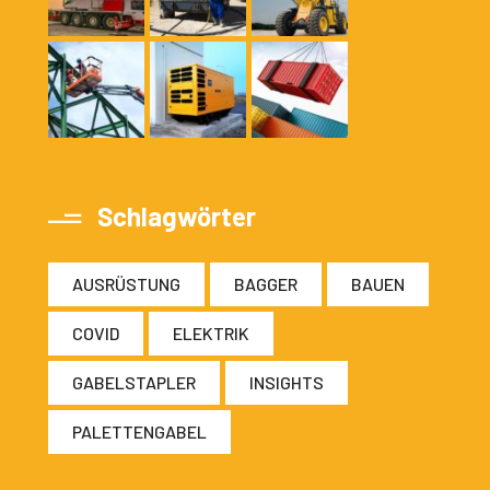
Schlagwörter
AUSRÜSTUNG
BAGGER
BAUEN
COVID
ELEKTRIK
GABELSTAPLER
INSIGHTS
PALETTENGABEL