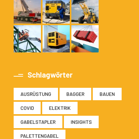
Schlagwörter
AUSRÜSTUNG
BAGGER
BAUEN
COVID
ELEKTRIK
GABELSTAPLER
INSIGHTS
PALETTENGABEL